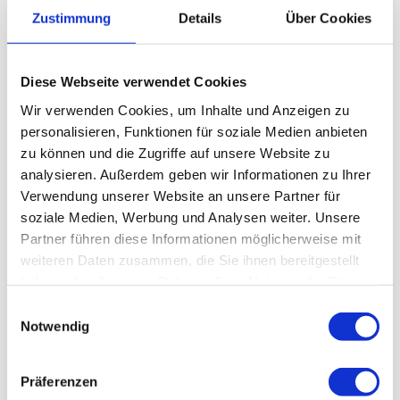
Wir erstellen Gärten von Wohnbebauungen, gewerbliche
Zustimmung
Details
Über Cookies
Außenanlagen sowie öffentlichen Grünanlagen. Unser Team
sorgt für die Erschließung und Zuwegung. Wir erarbeiten
gemeinsam mit Ihnen Gestaltungsvorschläge, erstellen
anschließend eine Detailplanung und Kostenaufstellung und
Diese Webseite verwendet Cookies
führen Ihren Auftrag termintreu und fachgerecht aus. Unser
Wir verwenden Cookies, um Inhalte und Anzeigen zu
Augenmerk ist darauf gerichtet dass Mensch, Natur und
personalisieren, Funktionen für soziale Medien anbieten
Immobilie im Einklang stehen.
Wir schaffen Wohlfühloasen die nachhaltig den Anspruch
zu können und die Zugriffe auf unsere Website zu
auf Lebensqualität erfüllen.
analysieren. Außerdem geben wir Informationen zu Ihrer
Verwendung unserer Website an unsere Partner für
Individuelle Beratung und Planung
soziale Medien, Werbung und Analysen weiter. Unsere
Tief- , Straßen- und Landschaftsbau
Partner führen diese Informationen möglicherweise mit
Betonarbeiten
weiteren Daten zusammen, die Sie ihnen bereitgestellt
Erdarbeiten, Leitungs- und
haben oder die sie im Rahmen Ihrer Nutzung der Dienste
Entwässerungsarbeiten
gesammelt haben.
Wege- und Pflasterbau,
E
Natursteinarbeiten
Notwendig
i
n
w
Präferenzen
Pflanzarbeiten, Begrünung
i